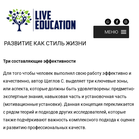
Перейти
к
содержимому
W
F
I
h
a
n
a
c
s
t
e
t
МЕНЮ
s
b
a
a
o
g
p
o
r
p
k
a
РАЗВИТИЕ КАК СТИЛЬ ЖИЗНИ
-
m
f
Три составляющие эффективности
Для того чтобы человек выполнял свою работу эффективно и
качественно, автор Щеглов С. выделяет три ключевые зоны,
или аспекта, которые должны быть удовлетворены: предметно-
экспертные знания, навыковая часть и установочная часть
(мотивационные установки). Данная концепция перекликается
с рядом теорий и подходов других исследователей, которые
также подчёркивают важность комплексного подхода к оценке
и развитию профессиональных качеств.