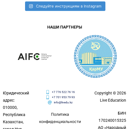
Следуйте инструкциям в Instagram
НАШИ ПАРТНЕРЫ
+7 776 522 76 16
Юридический
Copyright © 2026
+7 701 953 79 93
адрес:
Live Education
info@livedu.kz
010000,
БИН
Политика
Республика
170240015325
конфиденциальности
Казахстан,
АО «Народный