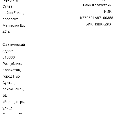
город Нур-
Банк Казахстан»
Султан,
ИИК
район Есиль,
KZ69601A87100358
проспект
БИК HSBKKZKX
Мангилик Ел,
47-4
Фактический
адрес:
010000,
Республика
Казахстан,
город Нур-
Султан,
район Есиль,
БЦ
«Евроцентр»,
улица