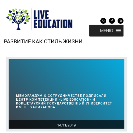
Перейти
к
содержимому
W
F
I
h
a
n
a
c
s
t
e
t
МЕНЮ
s
b
a
a
o
g
p
o
r
p
k
a
РАЗВИТИЕ КАК СТИЛЬ ЖИЗНИ
-
m
f
МЕМОРАНДУМ О СОТРУДНИЧЕСТВЕ ПОДПИСАЛИ
ЦЕНТР КОМПЕТЕНЦИИ «LIVE EDUCATION» И
КОКШЕТАУСКИЙ ГОСУДАРСТВЕННЫЙ УНИВЕРСИТЕТ
ИМ. Ш. УАЛИХАНОВА
14/11/2019