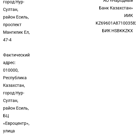
АО «Народный
город Нур-
Банк Казахстан»
Султан,
ИИК
район Есиль,
KZ69601A87100358
проспект
БИК HSBKKZKX
Мангилик Ел,
47-4
Фактический
адрес:
010000,
Республика
Казахстан,
город Нур-
Султан,
район Есиль,
БЦ
«Евроцентр»,
улица