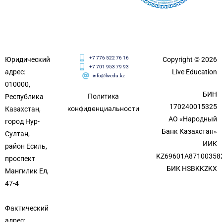
+7 776 522 76 16
Юридический
Copyright © 2026
+7 701 953 79 93
адрес:
Live Education
info@livedu.kz
010000,
БИН
Политика
Республика
170240015325
конфиденциальности
Казахстан,
АО «Народный
город Нур-
Банк Казахстан»
Султан,
ИИК
район Есиль,
KZ69601A87100358
проспект
БИК HSBKKZKX
Мангилик Ел,
47-4
Фактический
адрес: