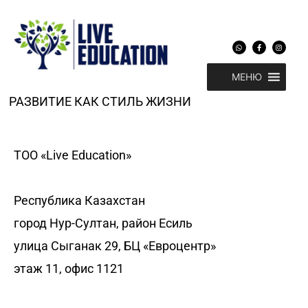
Перейти
к
содержимому
W
F
I
h
a
n
a
c
s
t
e
t
s
b
a
МЕНЮ
a
o
g
p
o
r
p
k
a
-
m
РАЗВИТИЕ КАК СТИЛЬ ЖИЗНИ
f
ТОО «Live Education»
Республика Казахстан
город Нур-Султан, район Есиль
улица Сыганак 29, БЦ «Евроцентр»
этаж 11, офис 1121