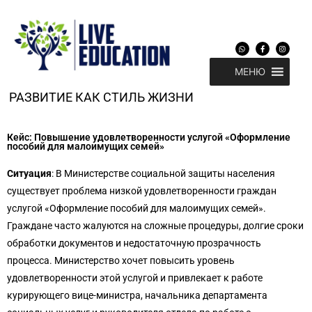
Перейти
к
содержимому
W
F
I
h
a
n
a
c
s
t
e
t
МЕНЮ
s
b
a
a
o
g
p
o
r
p
k
a
РАЗВИТИЕ КАК СТИЛЬ ЖИЗНИ
-
m
f
Кейс: Повышение удовлетворенности услугой «Оформление
пособий для малоимущих семей»
Ситуация
: В Министерстве социальной защиты населения
существует проблема низкой удовлетворенности граждан
услугой «Оформление пособий для малоимущих семей».
Граждане часто жалуются на сложные процедуры, долгие сроки
обработки документов и недостаточную прозрачность
процесса. Министерство хочет повысить уровень
удовлетворенности этой услугой и привлекает к работе
курирующего вице-министра, начальника департамента