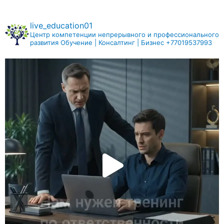
live_education01
Центр компетенции непрерывного и профессионального
развития
Обучение | Консалтинг | Бизнес
+77019537993