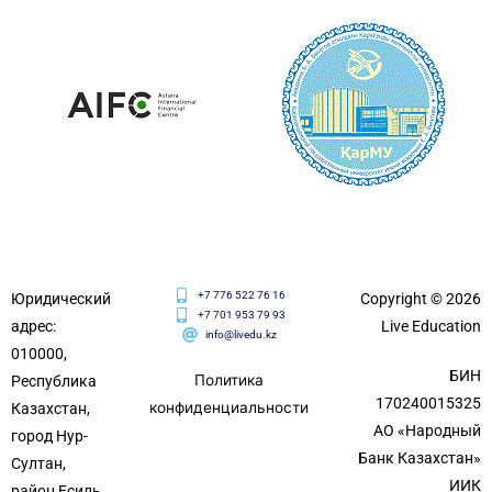
+7 776 522 76 16
Юридический
Copyright © 2026
+7 701 953 79 93
адрес:
Live Education
info@livedu.kz
010000,
БИН
Политика
Республика
170240015325
конфиденциальности
Казахстан,
АО «Народный
город Нур-
Банк Казахстан»
Султан,
ИИК
район Есиль,