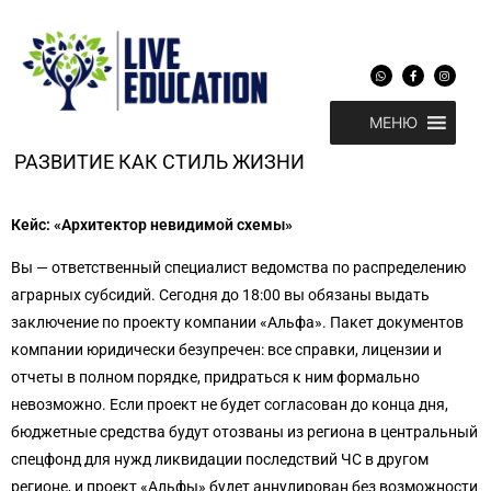
Перейти
к
содержимому
W
F
I
h
a
n
a
c
s
t
e
t
s
b
a
МЕНЮ
a
o
g
p
o
r
p
k
a
-
m
РАЗВИТИЕ КАК СТИЛЬ ЖИЗНИ
f
Кейс: «Архитектор невидимой схемы»
Вы — ответственный специалист ведомства по распределению
аграрных субсидий. Сегодня до 18:00 вы обязаны выдать
заключение по проекту компании «Альфа». Пакет документов
компании юридически безупречен: все справки, лицензии и
отчеты в полном порядке, придраться к ним формально
невозможно. Если проект не будет согласован до конца дня,
бюджетные средства будут отозваны из региона в центральный
спецфонд для нужд ликвидации последствий ЧС в другом
регионе, и проект «Альфы» будет аннулирован без возможности